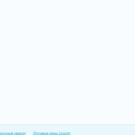
рочный сварог
Оптовые цены Lincoln