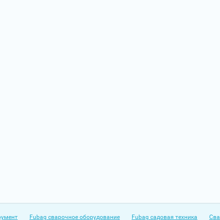
румент
Fubag сварочное оборудование
Fubag садовая техника
Сва