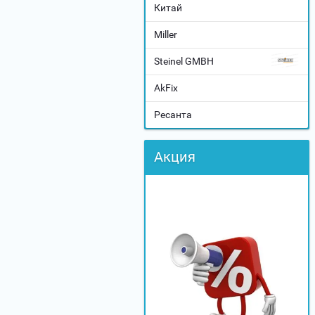
Китай
Miller
Steinel GMBH
AkFix
Ресанта
Акция