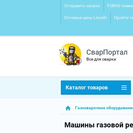
Отправить запрос
FUBAG пневм
Оптовые цены Lincoln
Пройти те
СварПортал
Все для сварки
Каталог товаров
Газосварочное оборудовани
Машины газовой р