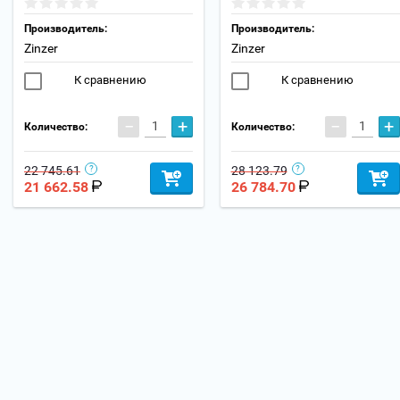
Производитель:
Производитель:
Zinzer
Zinzer
К сравнению
К сравнению
−
+
−
+
Количество:
Количество:
22 745.61
28 123.79
21 662.58
26 784.70