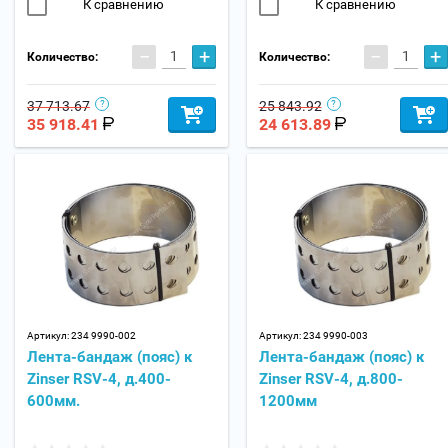
К сравнению
К сравнению
−
+
−
+
Количество:
Количество:
37 713.67
25 843.92
35 918.41
24 613.89
Артикул:
234 9990-002
Артикул:
234 9990-003
Лента-бандаж (пояс) к
Лента-бандаж (пояс) к
Zinser RSV-4, д.400-
Zinser RSV-4, д.800-
600мм.
1200мм