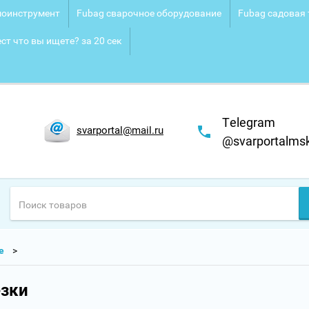
оинструмент
Fubag сварочное оборудование
Fubag садовая 
ст что вы ищете? за 20 сек
Telegram
svarportal@mail.ru
@svarportalms
е
езки