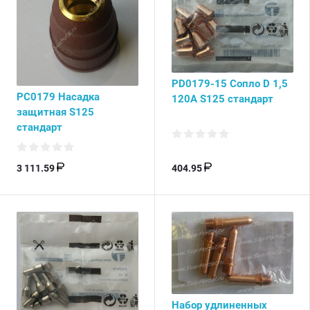
PD0179-15 Сопло D 1,5
PC0179 Насадка
120A S125 стандарт
защитная S125
стандарт
3 111.59
404.95
Набор удлиненных