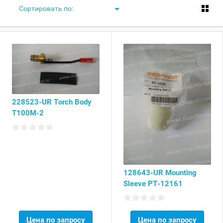
Сортировать по:
228523-UR Torch Body
T100M-2
128643-UR Mounting
Sleeve PT-12161
Цена по запросу
Цена по запросу