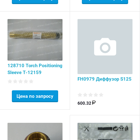
128710 Torch Positioning
Sleeve T-12159
FH0979 Диффузор S125
Цена по запросу
600.32