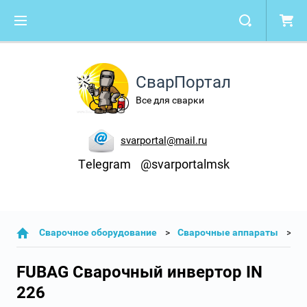
СварПортал
Все для сварки
svarportal@mail.ru
Telegram
@svarportalmsk
Cварочное оборудование
Сварочные аппараты
C
FUBAG Сварочный инвертор IN
226