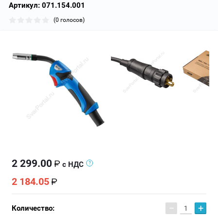
Артикул:
071.154.001
(0 голосов)
2 299.00
с НДС
2 184.05
−
+
Количество: