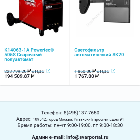
K14063-1A Powertec®
Светофильтр
505S Сварочный
автоматический SK20
полуавтомат
223 799.20
с НДС
1 860.00
с НДС
194 509.87
1 767.00
Телефон: 8(495)137-7650
Адрес:
109542, город Москва, Рязанский проспект, дом 91
Время работы: пн-чт 9:00-19:00, пт 9:00-18:30
Админ е-mail: info@svarportal.ru