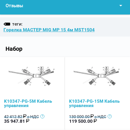
Отзывы
теги:
Горелка МАСТЕР MIG MP 15 4м MST1504
Набор
K10347-PG-5M Кабель
K10347-PG-15M Кабель
управления
управления
42 412.82
с НДС
130 000.00
с НДС
35 947.81
119 500.00