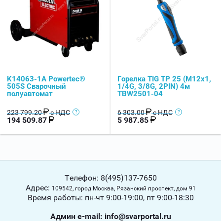
K14063-1A Powertec®
Горелка TIG TP 25 (M12x1,
505S Сварочный
1/4G, 3/8G, 2PIN) 4м
полуавтомат
TBW2501-04
223 799.20
с НДС
6 303.00
с НДС
194 509.87
5 987.85
Телефон: 8(495)137-7650
Адрес:
109542, город Москва, Рязанский проспект, дом 91
Время работы: пн-чт 9:00-19:00, пт 9:00-18:30
Админ е-mail: info@svarportal.ru