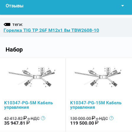
Отзывы
теги:
Горелка TIG TP 26F М12x1 8м TBW2608-10
Набор
K10347-PG-5M Кабель
K10347-PG-15M Кабель
управления
управления
42 412.82
с НДС
130 000.00
с НДС
35 947.81
119 500.00