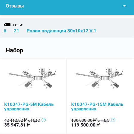
Отзывы
теги:
6
21
Ролик подающий 30х10х12 V 1
Набор
K10347-PG-5M Кабель
K10347-PG-15M Кабель
управления
управления
42 412.82
с НДС
130 000.00
с НДС
35 947.81
119 500.00