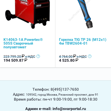
K14063-1A Powertec®
Горелка TIG TP 26 (М12x1)
505S Сварочный
4м TBW2604-01
полуавтомат
223 799.20
с НДС
4 764.00
с НДС
194 509.87
4 525.80
Телефон: 8(495)137-7650
Адрес:
109542, город Москва, Рязанский проспект, дом 91
Время работы: пн-чт 9:00-19:00, пт 9:00-18:30
Админ е-mail: info@svarportal.ru