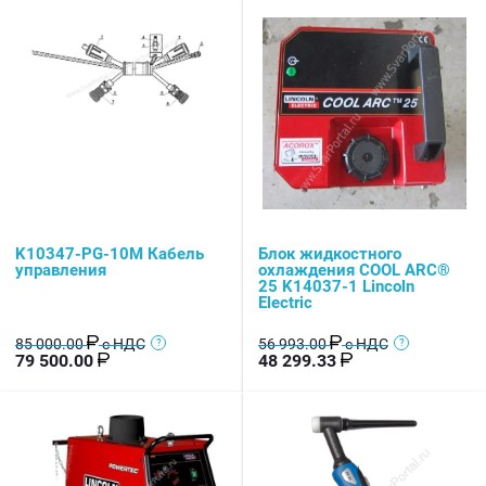
K10347-PG-10M Кабель
Блок жидкостного
управления
охлаждения COOL ARC®
25 K14037-1 Lincoln
Electric
85 000.00
с НДС
56 993.00
с НДС
79 500.00
48 299.33