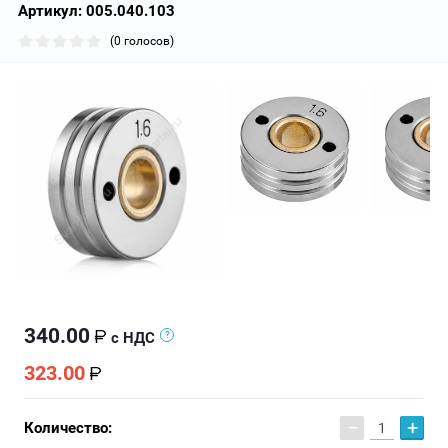
Артикул:
005.040.103
(0 голосов)
340.00
с НДС
323.00
−
+
Количество: