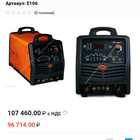
Артикул:
Е106
(0 голосов)
107 460.00
с НДС
96 714.00