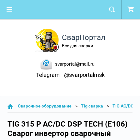
СварПортал
Все для сварки
svarportal@mail.ru
Telegram
@svarportalmsk
Cварочное оборудование
Tig сварка
TIG AC/DC ап
TIG 315 P AC/DC DSP TECH (E106)
Сварог инвертор сварочный